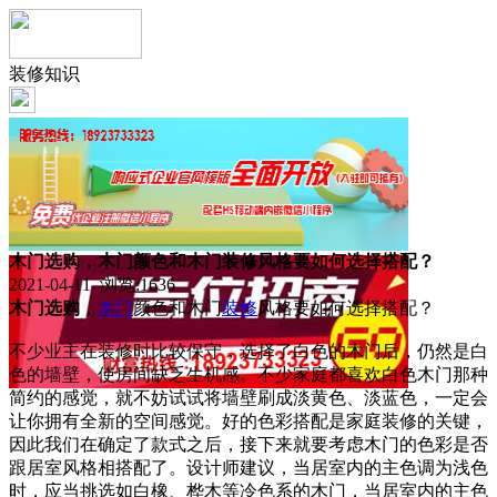
装修知识
木门选购，木门颜色和木门装修风格要如何选择搭配？
2021-04-11 浏览:
1636
木门选购
，
木门
颜色和木门
装修
风格要如何选择搭配？
不少业主在装修时比较保守，选择了白色的木门后，仍然是白
色的墙壁，使房间缺乏生机感。不少家庭都喜欢白色木门那种
简约的感觉，就不妨试试将墙壁刷成淡黄色、淡蓝色，一定会
让你拥有全新的空间感觉。好的色彩搭配是家庭装修的关键，
因此我们在确定了款式之后，接下来就要考虑木门的色彩是否
跟居室风格相搭配了。设计师建议，当居室内的主色调为浅色
时，应当挑选如白橡、桦木等冷色系的木门，当居室内的主色