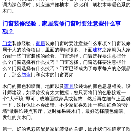
调为深色系时，则应选择如柚木、沙比利、胡桃木等暖色系的
木门。
门窗装修经验，家居装修门窗时要注意些什么事
项？
门窗
装修经验，
家居
装修门窗时要注意些什么事项？门窗装修
属于大的装修项目，里面的学问很多。下面
建材
之家就为大家
介绍一些门窗装修的经验。门窗选择，门窗选择要注意些什
么？门窗选择有什么技巧？门窗选择，门窗选择要注意些什
么？门窗选择有什么技巧？门窗已经成为了每家每户的必须品
了，那么
防盗
门和实木的门窗要如...
木门的颜色和墙面、地面以及
家具
软装饰的颜色息息相关。设
计师建议，如果你没有太大把握，您只要将门的色彩接近一
个“大环境”即可，或地面或家具或装饰，然后再在细节上区别
一下，这样保证不会出错。不少家庭喜欢用一整面红色的“砖
墙”做装饰装点客厅，这时如果装木门，最好选择颜色偏暗、
发红的实木门。
第一、好的色彩搭配是家庭装修的关键，因此我们在确定了款