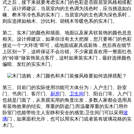
式之后，接下来就要考虑实木门的色彩是否跟居室风格相搭配
了。设计师建议，当居室内的主色调为浅色时，应当挑选如白
橡、桦木等冷色系的实木门，当居室内的主色调为深色系时，
则应选择如柚木、沙比利、胡桃木等暖色系的实木门。
第二、实木门的颜色和墙面、地面以及家具软装饰的颜色息息
相关。设计师建议，如果你没有太大把握，您只要将门的色彩
接近一个“大环境”即可，或地面或家具或装饰，然后再在细节
上区别一下，这样保证不会出错。不少家庭喜欢用一整面红色
的“砖墙”做装饰装点客厅，这时如果装实木门，最好选择颜色
偏暗、发红的实实木门。
第三、目前门的实际使用功能可大体分为：入户主门、卧室
门、书房门、客厅门、
厨房
门、
卫生间
门、阳台门等。入户门
也就是门面了，从美观实用的角度出发，多数人家都会选用具
有装饰效果的结实、厚重的防盗门;而温馨厚重的实木门用作
卧室门也能带给主人安静和安全的感觉;卫生间门可以采用
玻
璃
门，如果面积允许，也可以用实木门或者装有玻璃花格的实
木门。